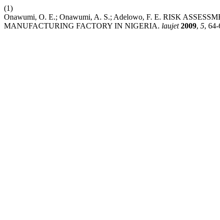
(1)
Onawumi, O. E.; Onawumi, A. S.; Adelowo, F. E. RISK A
MANUFACTURING FACTORY IN NIGERIA.
laujet
2009
,
5
, 64-